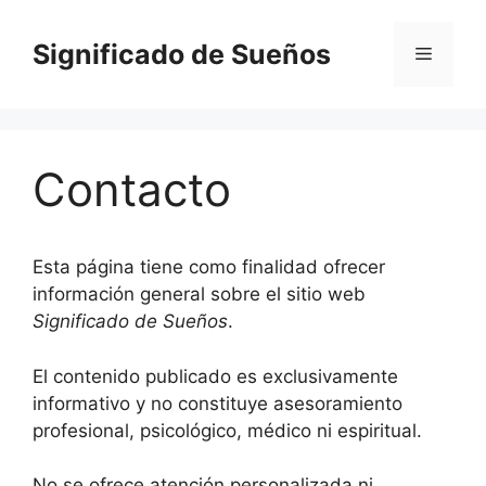
Saltar
al
Significado de Sueños
Menú
contenido
Contacto
Esta página tiene como finalidad ofrecer
información general sobre el sitio web
Significado de Sueños
.
El contenido publicado es exclusivamente
informativo y no constituye asesoramiento
profesional, psicológico, médico ni espiritual.
No se ofrece atención personalizada ni